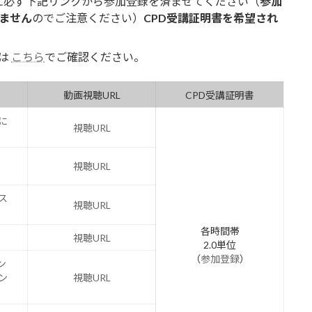
 迄に必ず下記リンクから参加登録を済ませてください（
参加
ません
のでご注意ください）
CPD受講証明書を希望され
は
こちら
でご確認ください。
動画視聴URL
CPD受講証明書
に
視聴URL
視聴URL
ス
視聴URL
各時間帯
視聴URL
2.0単位
（
参加登録
）
ン
ン
視聴URL