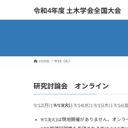
コ
ナ
令和4年度 土木学会全国大会
ン
ビ
テ
ゲ
ン
ー
ツ
シ
へ
ョ
ス
ン
キ
に
ッ
移
HOME
9/13（火）
プ
動
研究討論会 オンライン
9/12(月)
|
9/13(火)
|
9/14(水)
|
9/15(木)
|
9/16(金
9/13(火)は現地開催がありません。オン