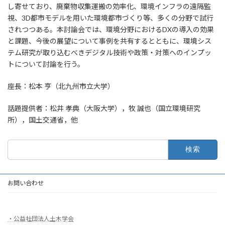
し寄せており、廃棄物収集運搬の効率化、環境インフラの遠隔監
視、3D都市モデルを用いた環境都市づくり等、多くの分野で試行
されつつある。本討論会では、環境分野におけるDXの導入の効果
と課題、今後の展望について事例を共有するとともに、環境シス
テム研究が取り込むべきデジタル技術や政策・対策へのインプッ
トについて討論を行う。
座長：松本 亨（北九州市立大学）
話題提供者：松井 孝典（大阪大学），牧 誠也（国立環境研究
所），国土交通省，他
検
索:
お問い合わせ
・公益社団法人土木学会