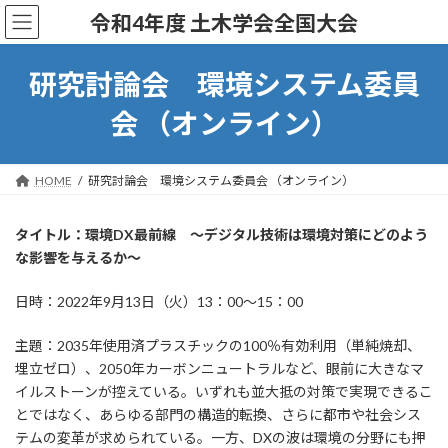
コ
ナ
令和4年度 土木学会全国大会
ン
ビ
テ
ゲ
ン
ー
研究討論会 環境システム委員
ツ
シ
へ
ョ
会 （オンライン）
ス
ン
キ
に
ッ
移
HOME
研究討論会 環境システム委員会 （オンライン）
プ
動
タイトル：環境DX最前線 ～デジタル技術は環境対策にどのよう
な影響を与えるか～
日時：2022年9月13日（火）13：00～15：00
主題：2035年使用済プラスチックの100％有効利用（単純焼却、
埋立ゼロ）、2050年カーボンニュートラルなど、眼前に大きなマ
イルストーンが控えている。いずれも並大抵の対策で実現できるこ
とではなく、あらゆる部門の構造的転換、さらに都市や社会シス
テムの変革が求められている。一方、DXの波は環境の分野にも押