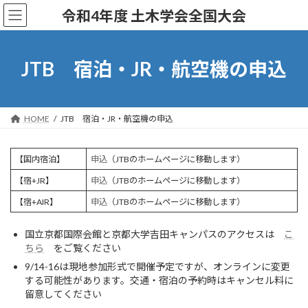
コ
ナ
令和4年度 土木学会全国大会
ン
ビ
テ
ゲ
ン
ー
ツ
シ
JTB 宿泊・JR・航空機の申込
へ
ョ
ス
ン
キ
に
ッ
移
HOME
JTB 宿泊・JR・航空機の申込
プ
動
【国内宿泊】
申込
（JTBのホームページに移動します）
【宿+JR】
申込
（JTBのホームページに移動します）
【宿+AIR】
申込
（JTBのホームページに移動します）
国立京都国際会館と京都大学吉田キャンパスのアクセスは
こ
ちら
をご覧ください
9/14-16は現地参加形式で開催予定ですが、オンラインに変更
する可能性があります。交通・宿泊の予約時はキャンセル料に
留意してください